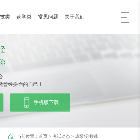
医技类
药学类
常见问题
关于我们
径
你
台
激曾经拼命的自己！
手机版下载
当前位置：
首页
>
考试动态
>
成绩/分数线