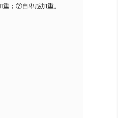
加重；⑦自卑感加重。