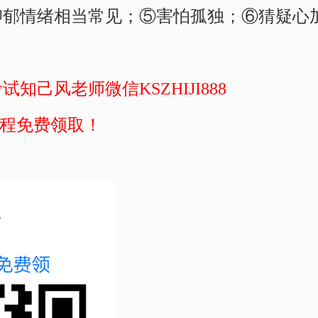
抑郁情绪相当常见；⑤害怕孤独；⑥猜疑心
考试知己风老师微信
KSZHIJI888
课程免费领取！