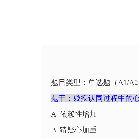
题目类型
：
单选题
（
A1/A2
题干：残疾认同过程中的
A 依赖性增加
B 猜疑心加重