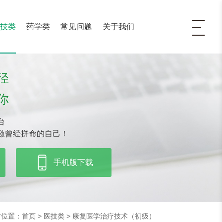
医技类
药学类
常见问题
关于我们
径
你
台
激曾经拼命的自己！
手机版下载
前位置：
首页
>
医技类
>
康复医学治疗技术（初级）