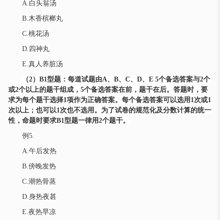
A.白头翁汤
B.木香槟榔丸
C.桃花汤
D.四神丸
E.真人养脏汤
（
2）B1型题：每道试题由A、B、C、D、E 5个备选答案与2个
或2个以上的题干组成，5个备选答案在前，题干在后。答题时，要
求为每个题干选择1项作为正确答案。每个备选答案可以选用1次或1
次以上；也可以1次也不选用。为了试卷的规范化及分数计算的统一
性，命题时要求B1型题一律用2个题干。
例
5.
A.午后发热
B.傍晚发热
C.潮热骨蒸
D.身热夜甚
E.夜热早凉