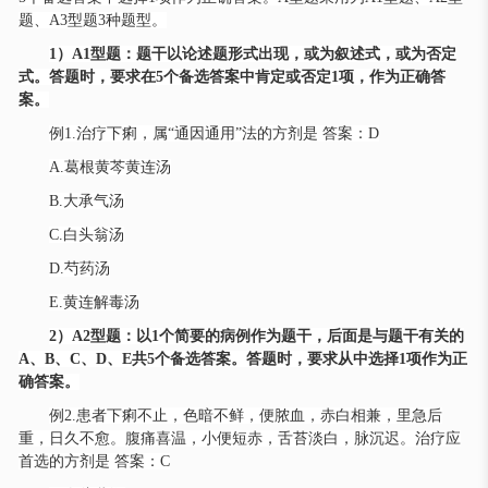
题、A3型题3种题型。
1）A1型题：题干以论述题形式出现，或为叙述式，或为否定
式。答题时，要求在5个备选答案中肯定或否定1项，作为正确答
案。
例
1.治疗下痢，属“通因通用”法的方剂是 答案：D
A.葛根黄芩黄连汤
B.大承气汤
C.白头翁汤
D.芍药汤
E.黄连解毒汤
2）A2型题：以1个简要的病例作为题干，后面是与题干有关的
A、B、C、D、E共5个备选答案。答题时，要求从中选择1项作为正
确答案。
例
2.患者下痢不止，色暗不鲜，便脓血，赤白相兼，里急后
重，日久不愈。腹痛喜温，小便短赤，舌苔淡白，脉沉迟。治疗应
首选的方剂是 答案：C