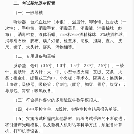
二、考试基地器材配置
（一）一般器械
听诊器、台式血压计（水银）、温度计、叩诊锤、压舌板（一
次性）、手电筒、消毒手套、消毒器具、消毒液、消毒棉球（纱
布）、消毒棉签、液体石蜡、
75%和95%酒精棉球、2%碘酒棉球、
消毒滑石粉、胶布、读片灯箱、检查床、硬板、担架、直尺、皮
尺、镊子、大头针、屏风、污物桶等。
（二）专用设备和器械
脉诊垫、毫针（
0.5寸、1.0寸、1.5寸、2.0寸、2.5寸）、三棱
针、皮肤针、皮内针；大、中、小型号拔火罐；艾绒、艾条、火
柴；推拿巾、绷带或三角巾、小夹板；手术衣、隔离衣；换药包、
止血钳；吸痰器、吸痰管；穿刺包（腰穿、胸穿、骨穿、腹穿）；
导尿包、胃管；吸氧设备。
（三）符合操作要求的多用途医学教学模拟人。
（四）心电图检查单、
X线片、实验室检查结果报告单等。
（五）实施考试所需的其他器材。随着考试手段的不断改进，
将引进声光电模拟，以及微机人机对话等科学方法，须配备计算
机、打印机等设备。