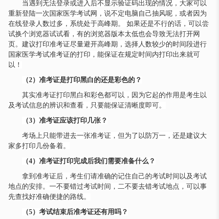
当遇到无法登录或进入后不显示验证码出现的情况，大家可以
重新登陆一次国家医学考试网，说不定电脑自己抽风呢，或者因为
在线登录人数过多，系统处于高峰期。
如果还是不行的话，可以尝
试换个浏览器试试看，有的浏览器版本太低也会导致无法打开网
页。建议打印准考证尽量避开高峰期，选择人数较少的时间段进行
国家医学考试准考证的打印，能保证在规定时间内打印出来就可
以！
（
2）准考证是打印黑白的还是彩色的？
其实准考证打印黑白和彩色都可以，因为它起的作用是考生以
及考试信息的辨识和查看，只要能保证清晰度即可。
（
3）准考证应该打印几张？
考场上只能带进去一张准考证，但为了以防万一，还是建议大
家多打印几份备着。
（
4）准考证打印完成后我们需要准备什么？
拿到准考证后，考生们请准确的记住自己的考试时间以及考试
地点的安排。一不要错过考试时间，二不要去错考试地点，可以事
先查找好准确便捷的路线。
（
5）考试结束后准考证还有用吗？