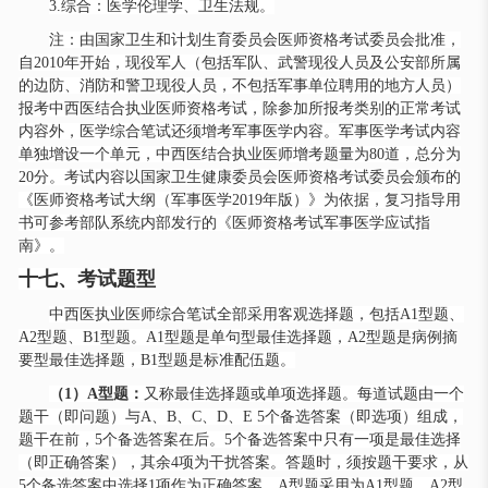
3.综合：医学伦理学、卫生法规。
注：由国家卫生和计划生育委员会医师资格考试委员会批准，
自
2010年开始，现役军人（包括军队、武警现役人员及公安部所属
的边防、消防和警卫现役人员，不包括军事单位聘用的地方人员）
报考中西医结合执业医师资格考试，除参加所报考类别的正常考试
内容外，医学综合笔试还须增考军事医学内容。军事医学考试内容
单独增设一个单元，中西医结合执业医师增考题量为80道，总分为
20分。考试内容以国家卫生健康委员会医师资格考试委员会颁布的
《医师资格考试大纲（军事医学2019年版）》为依据，复习指导用
书可参考部队系统内部发行的《医师资格考试军事医学应试指
南》。
十七、考试题型
中西医执业医师综合笔试全部采用客观选择题，包括
A1型题、
A2型题、B1型题。A1型题是单句型最佳选择题，A2型题是病例摘
要型最佳选择题，B1型题是标准配伍题。
（
1）A型题：
又称最佳选择题或单项选择题。每道试题由一个
题干（即问题）与
A、B、C、D、E 5个备选答案（即选项）组成，
题干在前，5个备选答案在后。5个备选答案中只有一项是最佳选择
（即正确答案），其余4项为干扰答案。答题时，须按题干要求，从
5个备选答案中选择1项作为正确答案。A型题采用为A1型题、A2型