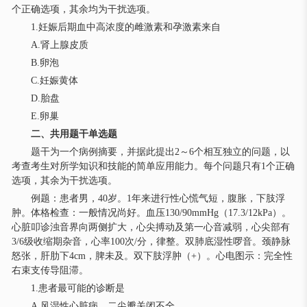
个正确选项，其余均为干扰选项。
1.妊娠后期血中高浓度的雌激素和孕激素来自
A.肾上腺皮质
B.卵泡
C.妊娠黄体
D.胎盘
E.卵巢
二、共用题干单选题
题干为一个病例摘要，并据此提出2～6个相互独立的问题，以
考查考生对所学知识和技能的简单应用能力。每个问题只有1个正确
选项，其余为干扰选项。
例题：患者男，40岁。1年来进行性心慌气短，腹胀，下肢浮
肿。体格检查：一般情况尚好。血压130/90mmHg（17.3/12kPa）。
心脏叩诊浊音界向两侧扩大，心尖搏动及第一心音减弱，心尖部有
3/6级收缩期杂音，心率100次/分，律整。双肺底湿性啰音。颈静脉
怒张，肝肋下4cm，脾未及。双下肢浮肿（+）。心电图示：完全性
右束支传导阻滞。
1.患者最可能的诊断是
A.风湿性心脏病，二尖瓣关闭不全