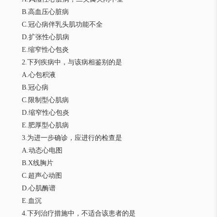
B.高血压心脏病
C.冠心病伴乳头肌功能不全
D.扩张性心肌病
E.缩窄性心包炎
2.下列疾病中，与该病相鉴别的是
A.心包积液
B.冠心病
C.限制型心肌病
D.缩窄性心包炎
E.肥厚型心肌病
3.为进一步确诊，应进行的检查是
A.动态心电图
B.X线胸片
C.超声心动图
D.心肌酶谱
E.血沉
4.下列治疗措施中，不适合该患者的是