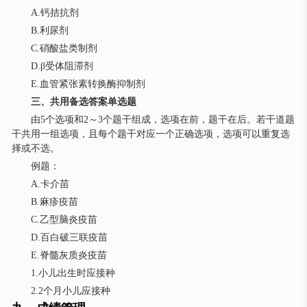
A.钙拮抗剂
B.利尿剂
C.硝酸盐类制剂
D.β受体阻滞剂
E.血管紧张素转换酶抑制剂
三、共用备选答案单选题
由5个选项和2～3个题干组成，选项在前，题干在后。若干道题
干共用一组选项，且每个题干对应一个正确选项，选项可以重复选
择或不选。
例题：
A.卡介苗
B.麻疹疫苗
C.乙型脑炎疫苗
D.百白破三联疫苗
E.脊髓灰质炎疫苗
1.小儿出生时应接种
2.2个月小儿应接种