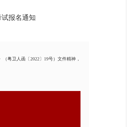
考试报名通知
》（粤卫人函〔
2022
〕
19
号）文件精神，