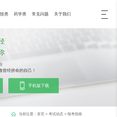
医技类
药学类
常见问题
关于我们
径
你
台
激曾经拼命的自己！
手机版下载
当前位置：
首页
>
考试动态
>
报考指南