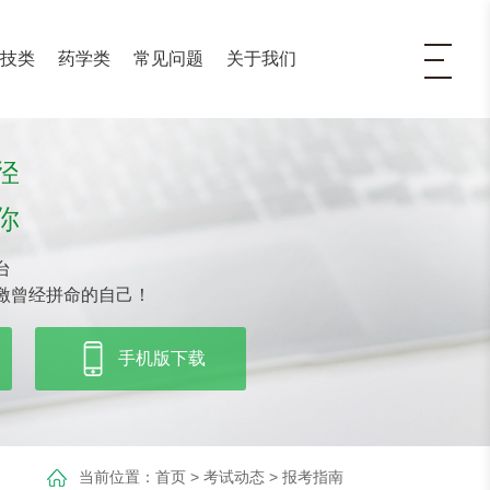
医技类
药学类
常见问题
关于我们
径
你
台
激曾经拼命的自己！
手机版下载
当前位置：
首页
>
考试动态
>
报考指南