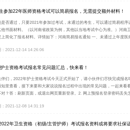
无误后打印报名表，携带相...
生参加22年医师资格考试可以简易报名，无需提交额外材料！
能是否通过，只要2021年参加过考试，未通过的考生，可以通过简易程
其他书面材料。（以河南省政策为例，其他以当地考试中心为准。）河南
度上简化了报名材料。详情如下：河南简易报名通知 一、未通过上年度医
信息没有任何变化，可在第二年现场确认时提交上一年度《医师资格考试
021-12-14 14:26:06
证，并签署《医师资格考试现场确认简易程序知情承诺书》，不需再次提
全科执业助理医师...
2年护士资格考试报名常见问题汇总，快来看！
伙伴们，2022年护士资格考试今天正式开始了，请小伙伴们尽快完成报名
通知里查看，接下来要和大家说说报名过程中出现的常见问题，一起来看看
不对？答：刷新页面，或退出网页重新登录。2. 网上预报名登录密码丢失
入注册时所使用的邮箱地址，根据提示输入校验码，系统会将修改密码的
021-12-08 14:31:19
3. 登录后页面不能完全显示怎么办？答：调整页面分辨率，标准为1024*
禁止多个考生使用同一个...
2022年卫生资格（初级/主管护师）考试报名资料或将要求社保