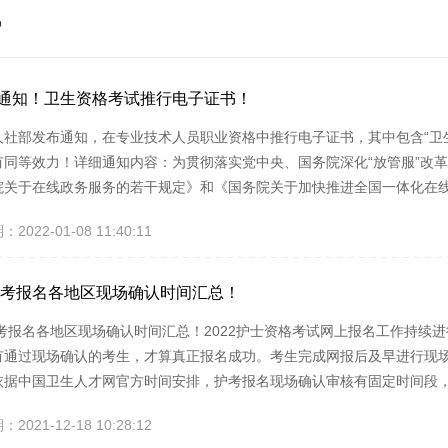
他
通知！卫生资格考试推行电子证书！
人社部发布通知，在专业技术人员职业资格中推行电子证书，其中包含“卫
有同等效力！详细通知内容：为贯彻落实党中央、国务院深化“放管服”改
院关于在线政务服务的若干规定》和《国务院关于加快推进全国一体化在
定，经商有关部门同意，决定在专业技术人员职业资格中推行电子证书。
022-01-08 11:40:11
用“中华人民共和国人力资源和社会保障部专业技术人员职业资格证书专用
。越来越多的省份开...
2护考报名各地区现场确认时间汇总！
2护考报名各地区现场确认时间汇总！2022护士资格考试网上报名工作持
有通过现场确认的考生，才算真正报名成功。考生完成网报后及早进行现
依据中国卫生人才网官方时间安排，护考报名现场确认审核有固定时间段
上存在一定的差异。有些报考人数较少的考区，很可能会提前结束现场确
021-12-18 10:28:12
样很容易会错过现场确认，为此，小知老师搜集整理各地现场确认时间点