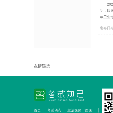
202
明，快
年卫生
证明。
发布日期：2
各地区
友情链接：
首页
考试动态
主治医师（西医）