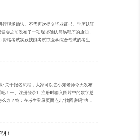
序进行现场确认。不需再次提交毕业证书、学历认证
卫健委之前发布了一项现场确认简易程序的通知，
师资格考试实践技能考试或医学综合笔试的考生，
报名暨授予医师资格申请表》《试用期考核证明》
交毕业证书、学历认证报告等其他书面材料。二、
哦~关于报名流程，大家可以去小知老师今天发布
吧！一、注册登录1. 注册时输入图片中的数字总
怎么办？答：在考生登录页面点击“找回密码”功
链接发邮件到相应的邮箱，登录邮箱后可以进行密
768。二、填写信息1. 登录邮箱是否可以多人使
证明！