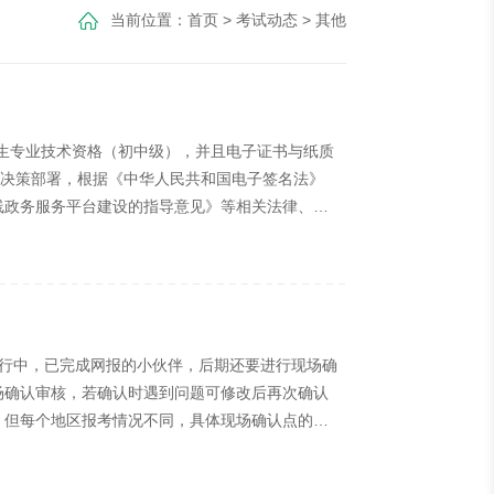
当前位置：
首页
>
考试动态
>
其他
生专业技术资格（初中级），并且电子证书与纸质
革决策部署，根据《中华人民共和国电子签名法》
线政务服务平台建设的指导意见》等相关法律、法
现就有关事项通知如下：一、自本通知印发之日
章”电子印章，专用于制发专业技术人员职业资格
续进行中，已完成网报的小伙伴，后期还要进行现场确
场确认审核，若确认时遇到问题可修改后再次确认
，但每个地区报考情况不同，具体现场确认点的时
认审核。许多小伙伴不清楚当地现场确认审核时
，希望对各位考生有所帮助！各位考生朋友，完成