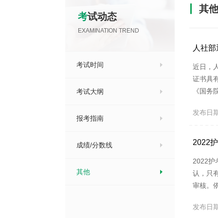
其
考试动态
EXAMINATION TREND
人社部
考试时间
近日，
证书具
《国务
考试大纲
规和规
发布日期：2
起，启
报考指南
电子证书
202
成绩/分数线
202
其他
认，只
审核。
间安排
发布日期：2
间，这