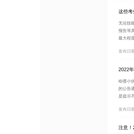
网报检查
这些考
无论技
报告等
最大程
如报考
发布日期：2
和身份
报考乡村
202
哈喽小
的公告
是提示
能，输
发布日期：2
码重置。
用？答：
注意！