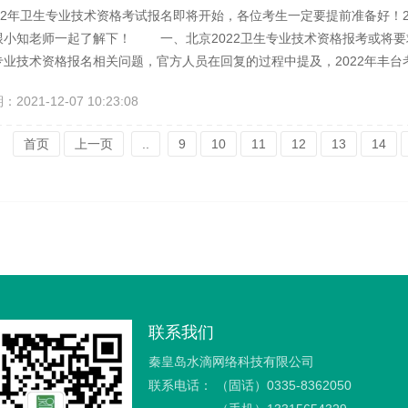
2年卫生专业技术资格考试报名即将开始，各位考生一定要提前准备好！2
跟小知老师一起了解下！ 一、北京2022卫生专业技术资格报考或将要
专业技术资格报名相关问题，官方人员在回复的过程中提及，2022年丰
 另外，小知老师与西城区官方电话确认2022年报考是否要求社保证
021-12-07 10:23:08
对于报名材料的要求是不一样的，同一城...
首页
上一页
..
9
10
11
12
13
14
联系我们
秦皇岛水滴网络科技有限公司
联系电话：
（固话）0335-8362050