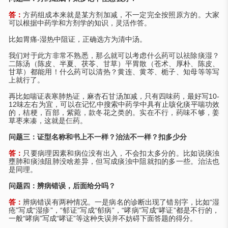
答：
方药组成本来就是某方剂加减，不一定完全按照原方的。大家
可以根据中药学和方剂学的知识，灵活作答。
比如胃痛
-湿热中阻证，正确选方为清中汤。
我们对于此方非常不熟悉，那么就可以考虑什么药可以祛除痰湿？
二陈汤（陈皮、半夏、茯苓、甘草）平胃散（苍术、厚朴、陈皮、
甘草）都能用！什么药可以清热？黄连、黄芩、栀子、知母等等写
上就行了。
再比如喘证表寒肺热证，麻杏石甘汤加减，只有四味药，最好写
10-
12味左右为宜，可以在记忆中搜索中药学中具有止咳化痰平喘功效
的，桔梗，百部，紫菀，款冬花之类的。实在不行，药味不够，姜
草枣来凑，这就是仨药。
问题三：证型名称和书上不一样？治法不一样？扣多少分
答：
只要病理因素和病位没有出入，不会扣太多分的。比如说痰浊
壅肺和痰浊阻肺没啥差异，但写成痰浊中阻就扣的多一些。治法也
是同理。
问题四：辨病错误，后面给分吗？
答：
辨病错误有两种情况。一是病名的诊断出现了错别字，比如
“湿
疮”写成“湿疹”，“郁证”写成“郁病”，“哮病”写成“哮证”都是不行的，
一般“哮病”写成“哮证”等这种失误并不妨碍下面答题的得分。