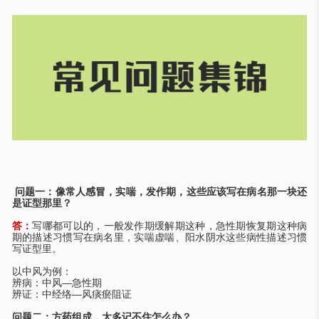
问题一：像常人感冒，实喘，发作期，这些应该写在病名那一块还
是证型那里？
答：
写哪都可以的，一般发作期缓解期这种，急性期恢复期这种病
期的描述习惯写在病名里，实喘虚喘、阳水阴水这些病性描述习惯
写证型里。
以中风为例：
辨病：中风
—急性期
辨证：中经络
—风痰瘀阻证
问题二：方药组成，太多记不住怎么办？