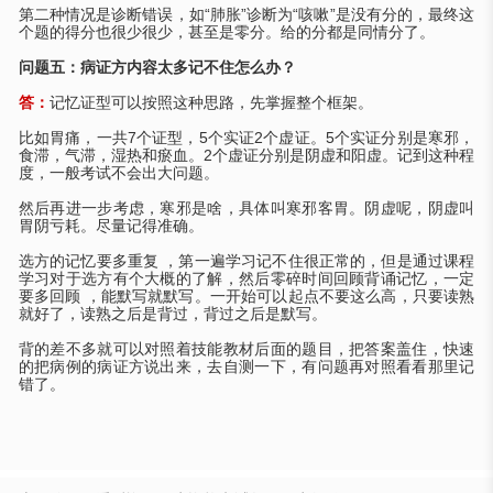
第二种情况是诊断错误，如“肺胀”诊断为“咳嗽”是没有分的，最终这
个题的得分也很少很少，甚至是零分。给的分都是同情分了。
问题五：病证方内容太多记不住怎么办？
答：
记忆证型可以按照这种思路，先掌握整个框架。
比如胃痛，一共
7个证型，5个实证2个虚证。5个实证分别是寒邪，
食滞，气滞，湿热和瘀血。2个虚证分别是阴虚和阳虚。记到这种程
度，一般考试不会出大问题。
然后再进一步考虑，寒邪是啥，具体叫寒邪客胃。阴虚呢，阴虚叫
胃阴亏耗。尽量记得准确。
选方的记忆要多重复
，第一遍学习记不住很正常的，但是通过课程
学习对于选方有个大概的了解，然后零碎时间回顾背诵记忆，一定
要多回顾
，能默写就默写。一开始可以起点不要这么高，只要读熟
就好了，读熟之后是背过，背过之后是默写。
背的差不多就可以对照着技能教材后面的题目，把答案盖住，快速
的把病例的病证方说出来，去自测一下，有问题再对照看看那里记
错了。