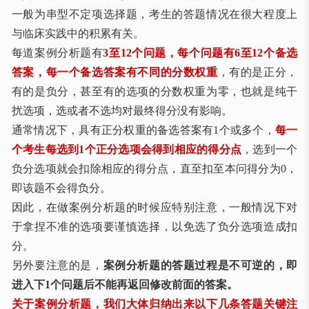
一般为串型不定项选择题，考生的答题情况在很大程度上
与临床实践中的积累有关。
每道案例分析题有
3至12个问题，每个问题有6至12
个备选
答案，每一个备选答案有不同的分数权重
，有的是正分，
有的是负分，甚至有的选项的分数权重为零，也就是纯干
扰选项，选或者不选均对最终得分没有影响。
通常情况下，具有正分权重的备选答案有
1
个或多个，
每一
个考生每选到
1
个正分选项会得到相应的得分点
，选到一个
负分选项就会扣除相应的得分点，直至扣至本问得分为
0
，
即该题不会得负分。
因此，在做案例分析题的时候应特别注意，一般情况下对
于拿捏不准的选项要谨慎选择，以免选了负分选项造成扣
分。
另外要注意的是，
案
例分析题的答题过程是不可逆的，即
进入下
1个问题后不能再返回修改前面的答案。
关于案例分析题，我们大体归纳出来以下几条答题关键注