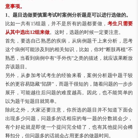
意事项。
1、题目选做要慎重考试时案例分析题是可以进行选做的。
比如一共有
15
组题，并不是所有的题都要做，
考生只需要
从其中选出
12
组来做
。这时，选题的时候一定要注意。
首先，要选自己熟悉的疾病，从病例题干上来分析，思考
这个病例可能涉及到的相关知识，比如，你对
“
断肢再植
”
不
熟悉，当看到病例中有
“
手外伤
”
之类的描述，就应该果断放
弃该题目。
另外，从参加考试考生的经验来看，案
例分析题中题干较
长的更容易隐藏
“
陷阱
”
，而题干很短的，随着问题的一步步
展开，可能越往后问题的难度越高。因此，也不能简单的
以为题干短题目就简单。
除此之外，大家还要注意，你所选的题目并不知道下面会
出现多少问题，问题多的话相应的每一题的分数就会少，
有个好处就是即使一个提问完全错了，也有其他提问会稀
释扣分，但问题多的话就会占用更多的做题时间。