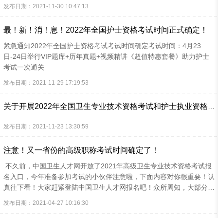
为——由此推断，2022年卫生初中级职称考试时间应早于护士执业资
发布日期：2021-11-30 10:47:13
格考试时间，考试时间大致为周末时间：4月9日、10日，16日、17
日。假设从现在开始复习，距离考试还剩下139天。你以为真正的学习
最！新！消！息！2022年全国护士资格考试时间正式确定！
时间还剩下139天？预估距离2022年卫生资格考试时间还有139天，看
着挺长时间的，但是真正复习时间还有多少？我们算一算：元旦、春
紧急通知2022年全国护士资格考试考试时间确定考试时间：4月23
节、元宵节、清明节假期共10天左右。周六日时间或者调休时间走亲
日-24日举行VIP题库+历年真题+视频精讲《超值特惠套餐》助力护士
访友、陪孩子等等各种琐事，至少20天。139-10-20=109天这只是全
考试一次通关
职备...
发布日期：2021-11-29 17:19:53
关于开展2022年全国卫生专业技术资格考试和护士执业资格考试青海考区考生资格审核的通知
发布日期：2021-11-23 13:30:59
注意！又一省份的高级职称考试时间确定了！
不久前，中国卫生人才网开放了2021年高级卫生专业技术资格考试报
名入口，今年准备参加考试的小伙伴注意啦，下面内容对你很重要！认
真往下看！大家赶紧登陆中国卫生人才网报名吧！众所周知，大部分省
市考试是集中在两个时间段进行，一般在每年的4月和7月。考试报名
发布日期：2021-04-27 10:16:30
时间一般会在考试时间提前2—3个月进行通知。除了极少数省份外，