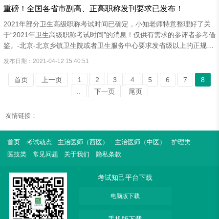
大多数卫生高级职称考试的报名也是在中国卫生人才网上进行。截至目
重磅！全国各省市副高、正高职称发刊要求已发布！
前，已有多个省市发布了2021年度的卫生高级职称专业能力考试通
知，现整理如下：广东省广东省卫生专业技术资格正副高实践能力考试
2021年部分卫生高级职称考试时间已确定，小知老师特意整理好了关
通知来了，作为历年考试人数最多的省份，很多考生等待这份通知已
于“2021年卫生高级职称考试时间”的消息！仅供有需求的参评者参考借
久，具体文件内容如下：报名时间：21年4月21日-5月1...
鉴。-北京-北京乡镇卫生院或者卫生服务中心要求发省级以上的正规期
刊。副高：2篇，北京正高：3篇。北京其他大多数医院要求发科技核
发布日期：2021-04-12 15:40:51
心统计源期刊。-天津-市卫生厅公布的期刊目录内的期刊。天津市副
高：2篇以上，第一作者;天津市正高：3篇以上。-河南-副高：3篇国家
首页
上一页
1
2
3
4
5
6
7
8
级，1篇科技核心期刊。正高：3篇国家级，1篇中文核心期刊，1篇科
..
下一页
尾页
技核心期刊。版面要求：2500字以上。论文必须要在“中国知网”上检索
得到。-山东-正高：国家级以上3篇，均为第一作者，每篇3000字以上;
友情链接：
出书2部。副高：省级以上3篇，均为第一作者;出书一...
首页
考试动态
主治医师（西医）
主治医师（中医）
护理类
医技类
常见问题
关于我们
隐私条款
考试知己平台下载
电脑版下载
手机版下载