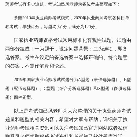
药师考试有多少道题，
考试知己风老师为各位考生
整理如下：
参照
2019年执业药师
考试模式，2020年执业药师考试
各科目单
独考试，单独计分，每题均为1分，满分为120分。
国家执业药师资格考试釆用标准化客观性试题。试题由
两部分组成：一为题干，设定问题背景；二为选项，即备
选答案。考生在设定的备选答案中选择正确的、符合题意
的答案，不需作解释和论述。
2019年国家执业药师考试试题分为A型题（最佳选择题）、B型
题（配伍选择题）、C型题（综合分析选择题）和X型题（多项选择
题）四种题型。
以上是
考试知己风老师
为大家整理的
关于执业药师考试
题量和题型的相关内容
，希望对大家有帮助，
详细关于
执
业药师考试相关资讯
可以关注考试知己官方网站或者私信
联系风老师领取权威考试资料和考试知己软件题库激活