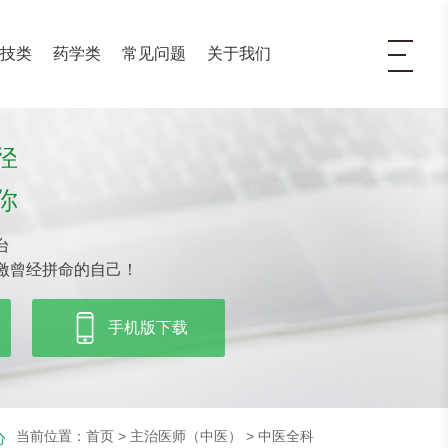
医技类
药学类
常见问题
关于我们
径
你
台
激曾经拼命的自己！
手机版下载
当前位置：
首页
>
主治医师（中医）
>
中医全科