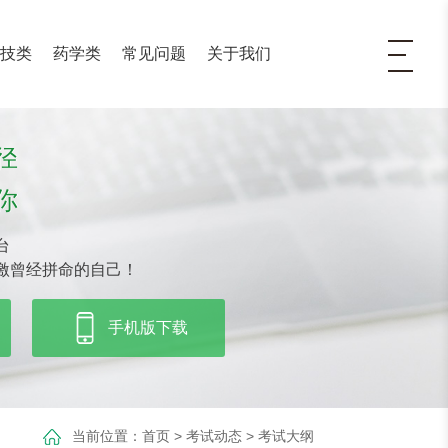
医技类
药学类
常见问题
关于我们
径
你
台
激曾经拼命的自己！
手机版下载
当前位置：
首页
>
考试动态
>
考试大纲