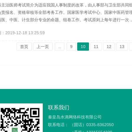
科主治医师考试简介为适应我国人事制度的改革，由人事部与卫生部共同
负责报名、资格审核等全部考务工作。国家医学考试中心、国家中医药管
西医、中医、计生部分专业的命题、组卷工作。考试原则上每年进行一次
）适用人员范围：经国家或有关部门批准的医疗卫生机构内，从事儿科科
019-12-18 13:25:59
知识”、“相关专业知识”、“专业知识”、“专业实践能力”等4个科目，均
年，儿科主治医师考...
首页
上一页
..
9
10
11
12
13
联系我们
秦皇岛水滴网络科技有限公司
联系电话：
（固话）0335-8362050