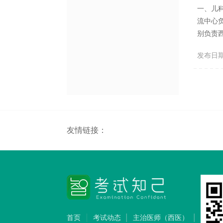
一、儿
流中心
别负责
围（一
发布日期：2
分“基础
2019
友情链接：
首页
考试动态
主治医师（西医）