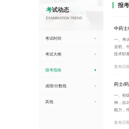
报
考试动态
EXAMINATION TREND
中药士
考试时间
一、考
业初、
技术职
考试大纲
构内，
发布日期：2
目设置：
报考指南
士/中药师
药士/
成绩/分数线
一、初
其他
神，自
能力，
的医疗
发布日期：2
（3）考