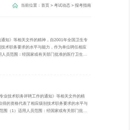
当前位置：
首页
>
考试动态
>
报考指南
通知》等相关文件的精神，自2001年全国卫生专
别技术职务要求的水平与能力，作为单位聘任相应
适用人员范围：经国家或有关部门批准的医疗卫生机
资格（含士级、师级）、中级资格。（3）考试科
知识”、“专业实践能力”等4个科目。二、初级中药
生专业技术职务评聘工作的通知》等相关文件的精
试取得的资格代表了相应级别技术职务要求的水平与
试范围（1）适用人员范围：经国家或有关部门批准
业分为初级资格（含士级、师级）、中级资格。
业实践能力”等4个科目，均采用人机对话的方式进行