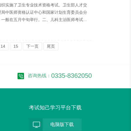
组织实施了卫生专业技术资格考试。卫生部人才交
理局中医师资格认证中心和国家计划生育委员会分
，一般在五月中旬举行。二、儿科主治医师考试范
学专业工作的人员（二）考试科目设置：考试共
采用人机对话的方式进行考试。（三）考试形式：参考
14
15
下一页
尾页
0335-8362050
咨询热线：
考试知己学习平台下载
电脑版下载