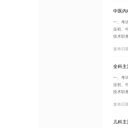
考试。（
中医内
一、考
业初、
技术职
医内科学
发布日期：2
均采用
试时间、
全科主
一、考
业初、
技术职
专业工作
发布日期：2
机对话
纲、统一
儿科主