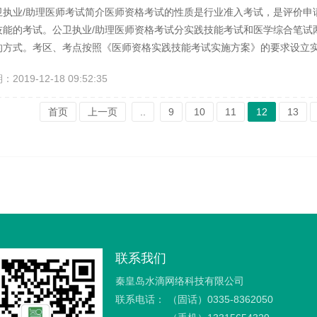
卫执业/助理医师考试简介医师资格考试的性质是行业准入考试，是评价申
技能的考试。公卫执业/助理医师资格考试分实践技能考试和医学综合笔试
的方式。考区、考点按照《医师资格实践技能考试实施方案》的要求设立
三站”接受实践技能的测试。每位考生必须在同一考试基地内完成全部考站的
019-12-18 09:52:35
、25日两天举行，公卫助理医师医学综合笔试考试于8月24日一天举行，2
试委员会公告时间为...
首页
上一页
..
9
10
11
12
13
联系我们
秦皇岛水滴网络科技有限公司
联系电话：
（固话）0335-8362050