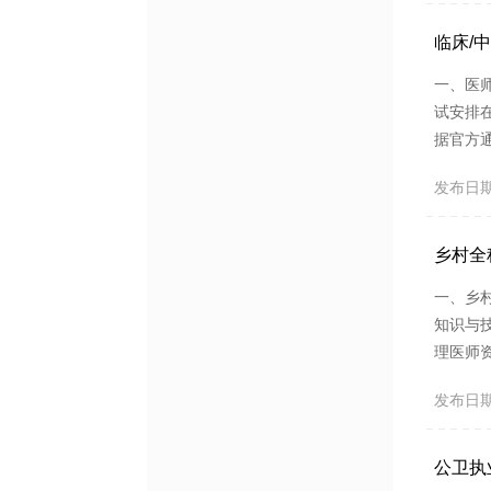
确有专长
临床/
一、医
试安排
据官方
知文件
发布日期：2
论考试
校中医试
乡村全
一、乡
知识与
理医师
行业主
发布日期：2
室执业
试的方式
公卫执