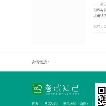
一、公
知识与
式考试
通过“
发布日期：2
月24
师资格考
友情链接：
首页
考试动态
主治医师（西医）