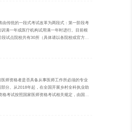
将由传统的一段式考试改革为两段式：第一阶段考
培训满一年或医疗机构试用满一年时进行。目前根
阶段试点院校共有30所（具体请以各院校或官方通
考试将采用计算机答题的方式。二、考试方式理
师资格证书，可按规定进行证书注册。四、试点院
请医师资格者是否具备从事医师工作所必须的专业
部分。从2018年起，在全国开展乡村全科执业助
资格考试按照国家医师资格考试相关规定，由国家
业助理医师资格证书，限定在乡镇卫生院或村卫生
乡村全科执业助理医师实践技能考试采用五站式考