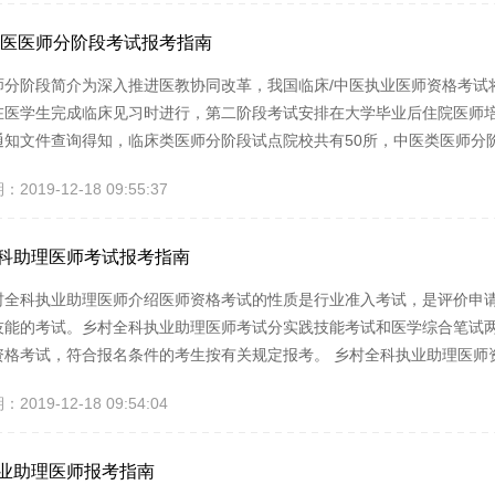
考试一般是由各地的卫...
中医医师分阶段考试报考指南
师分阶段简介为深入推进医教协同改革，我国临床/中医执业医师资格考试
在医学生完成临床见习时进行，第二阶段考试安排在大学毕业后住院医师
通知文件查询得知，临床类医师分阶段试点院校共有50所，中医类医师分
为准）。 新的执业医师考试两个阶段均包含技能和理论考试，并且理论
019-12-18 09:55:37
采用计算机答题的方式三、发展方向考试合格的发放中医或者临床执业医
点院校中医医师分阶段考...
科助理医师考试报考指南
村全科执业助理医师介绍医师资格考试的性质是行业准入考试，是评价申
技能的考试。乡村全科执业助理医师考试分实践技能考试和医学综合笔试两
资格考试，符合报名条件的考生按有关规定报考。 乡村全科执业助理医师
管部门制定考试大纲，统一组织，单独命题，考试合格的发放乡村全科执
019-12-18 09:54:04
。取得乡村全科执业助理医师资格的人员可以按规定参加医师资格考试。
。考区、考点按照《医师...
业助理医师报考指南