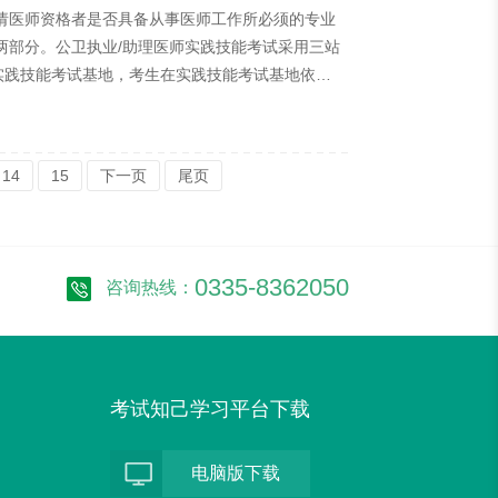
请医师资格者是否具备从事医师工作所必须的专业
两部分。公卫执业/助理医师实践技能考试采用三站
实践技能考试基地，考生在实践技能考试基地依次
测试。2019年公卫执业医师医学综合笔试考试于8
020年考试具体时间以国家卫生和计划生育委员会医
14
15
下一页
尾页
0335-8362050
咨询热线：
考试知己学习平台下载
电脑版下载