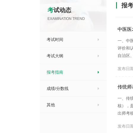
报
考试动态
EXAMINATION TREND
中医医
考试时间
一、中
评价和
自治区
考试大纲
医药主
发布日期：2
中医药
报考指南
格的中医
传统师
成绩/分数线
一、传
其他
核），
出师考
卫生行
发布日期：2
理局领