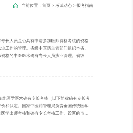
当前位置：
首页
>
考试动态
>
报考指南
有专长人员是否具有申请参加医师资格考核的资格
执业工作的管理。省级中医药主管部门组织本省、
师资格的中医医术确有专长人员执业管理。省级中
医师资格考核注册管理实施细则。设区的市和县级
、初审及复审工作，负责本行政区域内取得医师资
传统医学医术确有专长考核（以下简称确有专长考
评价和认定。国家中医药管理局负责全国传统医学
统医学出师考核和确有专长考核工作。设区的市级
中医药管理局中医师资格认证中心在国家中医药管
试实行的是技能笔试加笔试考试的形式，因为师承/