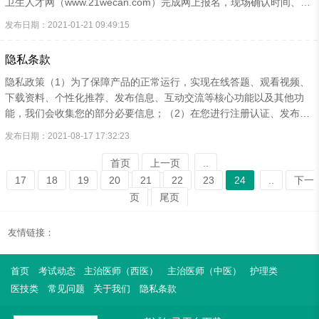
（http://jndj.osta.org.cn)、机构信息查询网址(http://pjjg.osta.org.cn...
卫生人才网（www.21wecan.com）完成网上报名，现场确认时间、地
点及方式请关注各考点通知。各考点通知发布网址及联系电话如下：
发布日期：2021-01-21 09:49:15
隐私条款
隐私政策（1）为了保障产品的正常运行，实现在线答题、观看视频、
下载资料、个性化推荐、发布信息、互动交流等核心功能以及其他功
能，我们会收集您的部分必要信息；（2）在您进行注册认证、发布信
息、互动交流或使用基于地理位置的服务时，基于法律要求或实现功能
发布日期：2021-08-17 17:32:23
所必需，我们可能会收集姓名、联络方式、通讯录、图文、音视频文
件、地理位置等个人信息。您有权拒绝向我们提供这些信息，或者撤回
首页
上一页
..
您对这些信息的授权同意。请您了解，拒绝或撤回授权同意，将导致您
17
18
19
20
21
22
23
24
..
下一
无法使用相关的特定功能，但不影响您使用“考试知己”的其他功能；
页
尾页
（3）我们会将在境内运营过程中收集和产生的您的个人信息存储于中
华人民共和国境内阿里云服务器，不会将上述信息传输至...
友情链接：
首页
考试动态
主治医师（西医）
主治医师（中医）
护理类
医技类
常见问题
关于我们
隐私条款