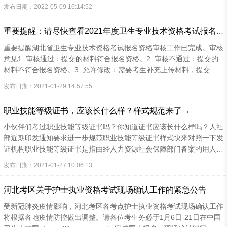
息 4、我们如何保护您的信息 5、我们如何共享、转让、公开披露您的
发布日期：2022-05-09 16:14:52
个人信息 6、您的权利 7、未成年人信息保护 8、隐私政策变更和通
知 9、如何与我们联系 秦皇岛水滴网络科技有限公司（下文简称“我
重要提醒：请尽快查看2021年度卫生专业技术资格考试报名资格审核结果
们”或“水滴网络”）严格遵守国家相关法律法规规定，充分理解隐私对
您的重要性，并会尊重您的隐私。您应当在仔细阅读、充分理解本《隐
重要提醒湖北省卫生专业技术资格考试报名资格审核工作已完成。审核
私政策》（下文简称“本政策”）后选择是...
意见1. 审核通过：提交的材料符合报名资格。2. 审核不通过：提交的
材料不符合报名资格。3. 允许修改：需要考生补充上传材料，提交后
进行终审。截止时间为1月31日24时。审核不通过、现场确认未通过、
发布日期：2021-01-29 14:57:55
未去现场进行确认的考生，报名费将于3月份自动原路退回，请考生不
要更换手机号或解绑微信号。考生若对资格审核意见有异议，请于2月
职业技能等级证书，应该长什么样？样式规范来了→
1日17时前联系所在考点申请资格复核，逾期不予受理。考点联系方式
小伙伴们考过职业技能等级证书吗？你知道证书应该长什么样吗？人社
部近期印发通知要求进一步规范职业技能等级证书样式快来对照一下发
证机构职业技能等级证书是指由经人力资源社会保障部门备案的用人单
位和社会培训评价组织（以下统称评价机构）在备案职业（工种）范围
发布日期：2021-01-27 10:06:13
内对劳动者实施职业技能考核评价所颁发的证书。证书由评价机构独立
印制并发放，政府部门不参与监制。证书印制1、证书应包括以下内
河北考区关于护士执业资格考试现场确认工作的紧急公告
容：证书名称、证书正文、评价机构名称、发证日期、姓名、证件类
型、证件号码、职业名称、工种/职业方向、职业技能等级、证书编
受新冠肺炎疫情影响，河北考区各考点护士执业资格考试现场确认工作
号，以及持证人照片、二维码、证书信息查询网址
将根据各地疫情防控做出调整。请各位考生务必于1月6日-21日在中国