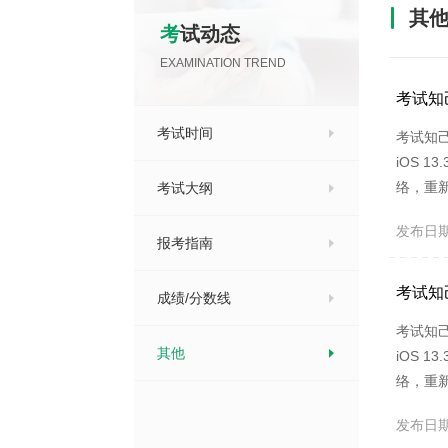
其
考试动态
EXAMINATION TREND
考试知
考试时间
考试知己
iOS 
络，重新
考试大纲
试知己
发布日期：2
面，找到
报考指南
考试知
成绩/分数线
考试知己
其他
iOS 
络，重新
试知己
发布日期：2
面，找到