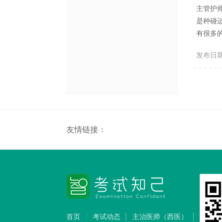
主管护
是种碰
有很多
是我列
发布日期：2
听说什
题的，所
友情链接：
首页
考试动态
主治医师（西医）