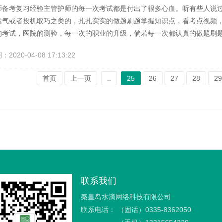
师备考复习经验主管护师的每一次考试都是付出了很多心血。听有些人说
运气或者投机取巧之类的，扎扎实实的做题刷题掌握知识点，看考点视频
的考试，医院的测验，每一次的职业的升级，倘若每一次都认真的做题刷
出的一些经验。视频课程复习：题库最好选择题库量和知识点比较全面的
020-04-08 17:13:22
么好哪个贵就什么都买，汤多嚼不烂的。1、考点视频最起码看两遍，如
以尽量选择题库量知识点...
首页
上一页
..
25
26
27
28
29
联系我们
秦皇岛水滴网络科技有限公司
联系电话：
（固话）0335-8362050