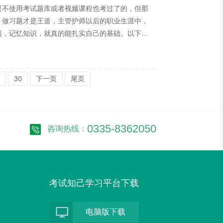
过不使用考试题库或者视频课程也考过了的，但那
，做习题才是王道，主管护师以后的职业生涯中，
题，记忆知识，就真的能扎实自己的基础。以下就
，主管护师考试的话可以看下考试知己题库，不要
果有时间去看第三遍，每次考过试都有人说出现了原
30
下一页
尾页
0335-8362050
咨询热线：
考试知己学习平台下载
电脑版下载